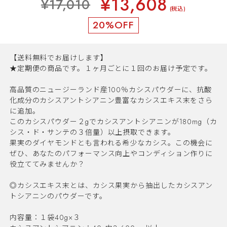
¥13,608
¥17,010
(税込)
20%OFF
【送料無料でお届けします】
★定期便の商品です。１ヶ月ごとに１回のお届け予定です。
高品質のニュージーランド産100％カシスパウダーに、抗酸
化成分のカシスアントシアニン豊富なカシスエキス末をさら
に追加。
このカシスパウダー２gでカシスアントシアニンが180mg（カ
シス・ド・サンテの３倍量）以上摂取できます。
果実のダイヤモンドとも言われる希少なカシス。この機会に
ぜひ、あなたのパフォーマンス向上やコンディション作りに
役立ててみませんか？
◎カシスエキス末とは、カシス果実から抽出したカシスアン
トシアニンのパウダーです。
内容量：１袋40g×３