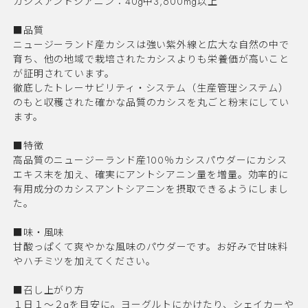
カシスアントシアニン：40g中3,600mg以上
■品質
ニュージーランド産カシスは強い紫外線と広大な自然の中で
育ち、他の地域で栽培されたカシスよりも栄養価が高いこと
が証明されています。
徹底したトレーサビリティ・システム（生産管理システム）
のもと収穫された確かな品質のカシスを丸ごと粉末にしてい
ます。
■特徴
高品質のニュージーランド産100％カシスパウダーにカシス
エキス末を加え、確実にアントシアニン量を増量。効率的に
有用成分のカシスアントシアニンを摂取できるようにしまし
た。
■味・風味
甘酸っぱくて爽やかな風味のパウダーです。お好みで甘味料
やハチミツを加えてください。
■召し上がり方
１日１～２gを目安に。ヨーグルトにかけたり、シェイカーや