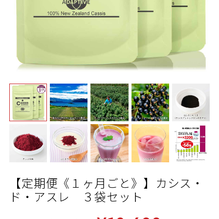
【定期便《１ヶ月ごと》】カシス・
ド・アスレ ３袋セット