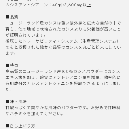
カシスアントシアニン：40g中3,600mg以上
■品質
ニュージーランド産カシスは強い紫外線と広大な自然の中で
育ち、他の地域で栽培されたカシスよりも栄養価が高いこと
が証明されています。
徹底したトレーサビリティ・システム（生産管理システム）
のもと収穫された確かな品質のカシスを丸ごと粉末にしてい
ます。
■特徴
高品質のニュージーランド産100％カシスパウダーにカシス
エキス末を加え、確実にアントシアニン量を増量。効率的に
有用成分のカシスアントシアニンを摂取できるようにしまし
た。
■味・風味
甘酸っぱくて爽やかな風味のパウダーです。お好みで甘味料
やハチミツを加えてください。
■召し上がり方