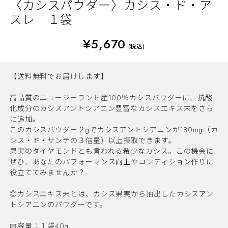
〈カシスパウダー〉カシス・ド・ア
スレ １袋
¥5,670
(税込)
【送料無料でお届けします】
高品質のニュージーランド産100％カシスパウダーに、抗酸
化成分のカシスアントシアニン豊富なカシスエキス末をさら
に追加。
このカシスパウダー２gでカシスアントシアニンが180mg（カ
シス・ド・サンテの３倍量）以上摂取できます。
果実のダイヤモンドとも言われる希少なカシス。この機会に
ぜひ、あなたのパフォーマンス向上やコンディション作りに
役立ててみませんか？
◎カシスエキス末とは、カシス果実から抽出したカシスアン
トシアニンのパウダーです。
内容量：１袋40g