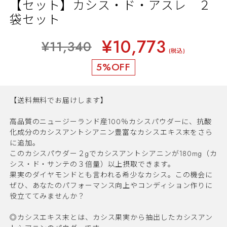
【セット】カシス・ド・アスレ ２
袋セット
¥10,773
¥11,340
(税込)
5%OFF
【送料無料でお届けします】
高品質のニュージーランド産100％カシスパウダーに、抗酸
化成分のカシスアントシアニン豊富なカシスエキス末をさら
に追加。
このカシスパウダー２gでカシスアントシアニンが180mg（カ
シス・ド・サンテの３倍量）以上摂取できます。
果実のダイヤモンドとも言われる希少なカシス。この機会に
ぜひ、あなたのパフォーマンス向上やコンディション作りに
役立ててみませんか？
◎カシスエキス末とは、カシス果実から抽出したカシスアン