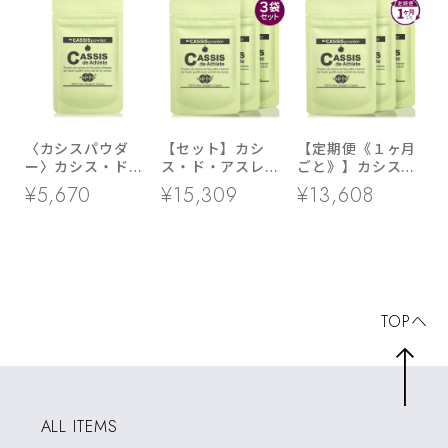
〈カシスパウダ
【セット】カシ
【定期便《１ヶ月
ー〉カシス・ド・
ス・ド・アスレ
ごと》】カシス・
アスレ １袋
３袋セット
ド・アスレ ３袋
¥5,670
¥15,309
¥13,608
セット
TOPへ
ALL ITEMS