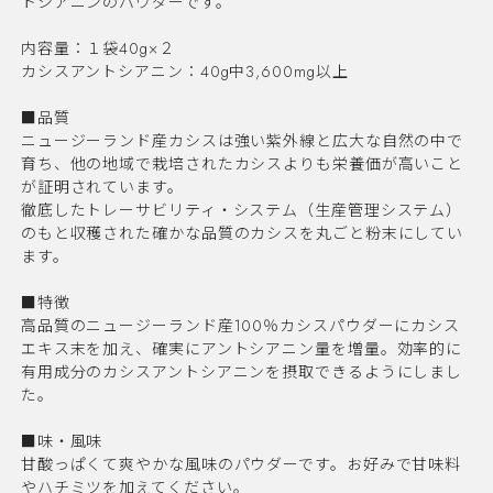
トシアニンのパウダーです。
内容量：１袋40g×２
カシスアントシアニン：40g中3,600mg以上
■品質
ニュージーランド産カシスは強い紫外線と広大な自然の中で
育ち、他の地域で栽培されたカシスよりも栄養価が高いこと
が証明されています。
徹底したトレーサビリティ・システム（生産管理システム）
のもと収穫された確かな品質のカシスを丸ごと粉末にしてい
ます。
■特徴
高品質のニュージーランド産100％カシスパウダーにカシス
エキス末を加え、確実にアントシアニン量を増量。効率的に
有用成分のカシスアントシアニンを摂取できるようにしまし
た。
■味・風味
甘酸っぱくて爽やかな風味のパウダーです。お好みで甘味料
やハチミツを加えてください。