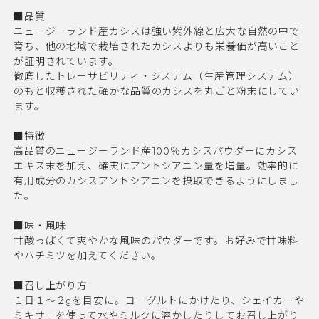
■品質
ニュージーランド産カシスは強い紫外線と広大な自然の中で
育ち、他の地域で栽培されたカシスよりも栄養価が高いこと
が証明されています。
徹底したトレーサビリティ・システム（生産管理システム）
のもと収穫された確かな品質のカシスを丸ごと粉末にしてい
ます。
■特徴
高品質のニュージーランド産100％カシスパウダーにカシス
エキス末を加え、確実にアントシアニン量を増量。効率的に
有用成分のカシスアントシアニンを摂取できるようにしまし
た。
■味・風味
甘酸っぱくて爽やかな風味のパウダーです。お好みで甘味料
やハチミツを加えてください。
■召し上がり方
１日１～２gを目安に。ヨーグルトにかけたり、シェイカーや
ミキサーを使って水やミルクに溶かしたりしてお召し上がり